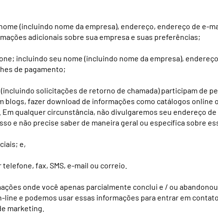
eu nome (incluindo nome da empresa), endereço, endereço de e-m
mações adicionais sobre sua empresa e suas preferências;
efone; incluindo seu nome (incluindo nome da empresa), endereço
alhes de pagamento;
 (incluindo solicitações de retorno de chamada) participam de 
logs, fazer download de informações como catálogos online ou
e. Em qualquer circunstância, não divulgaremos seu endereço de
so e não precise saber de maneira geral ou específica sobre es
iais; e,
 telefone, fax, SMS, e-mail ou correio.
ções onde você apenas parcialmente conclui e / ou abandonou
on-line e podemos usar essas informações para entrar em contat
de marketing.