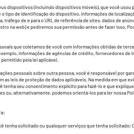
 dispositivos (incluindo dispositivos móveis), que você usou pa
o tipo de identificação do dispositivo, informações de localiza
a, tráfego de e para o URL de referência de sites, dados de anúnc
stro na web) e pediremos sua permissão antes de fazer isso. P
soais que coletamos de você com informações obtidas de tercei
exemplo, informações de agências de crédito, fornecedores de 
ermitido pela lei aplicável.
ações pessoais sobre outra pessoa, você é responsável por gar
 as leis de proteção de dados aplicáveis. Na medida em que exi
cê tenha seu consentimento explícito para fazê-lo e que expliq
 ou, alternativamente, podemos orientá-los para ler nossa Polí
ra:
ê tenha solicitado ou quaisquer serviços que tenha solicitado;