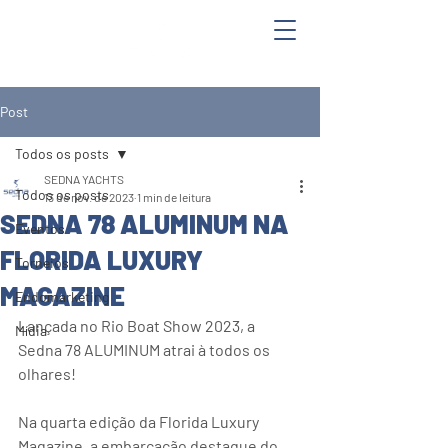
Post
Todos os posts
SEDNA YACHTS
Todos os posts
13 de nov. de 2023
1 min de leitura
SEDNA 78 ALUMINUM NA
Eventos
FLORIDA LUXURY
Torneios
MAGAZINE
Endomarketing
Lançada no Rio Boat Show 2023, a 
Mídia
Sedna 78 ALUMINUM atrai à todos os 
olhares!
Na quarta edição da Florida Luxury 
Magazine, a embarcação destaque do 